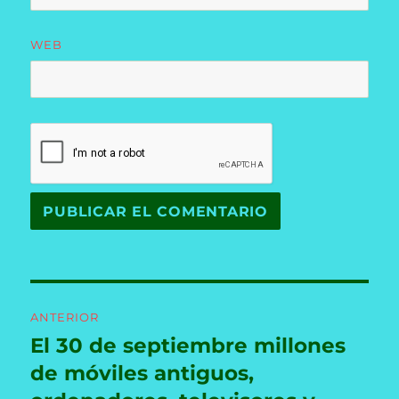
WEB
Navegación
ANTERIOR
de
El 30 de septiembre millones
Entrada
anterior:
de móviles antiguos,
entradas