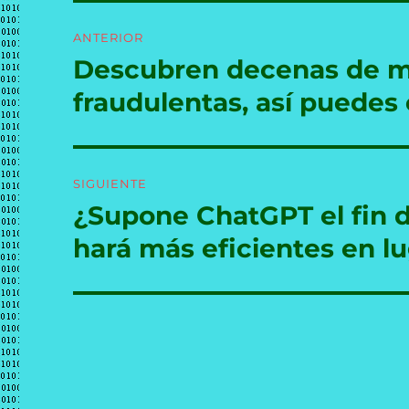
Navegación
ANTERIOR
de
Descubren decenas de mi
Entrada
anterior:
entradas
fraudulentas, así puedes 
SIGUIENTE
¿Supone ChatGPT el fin 
Entrada
siguiente:
hará más eficientes en l