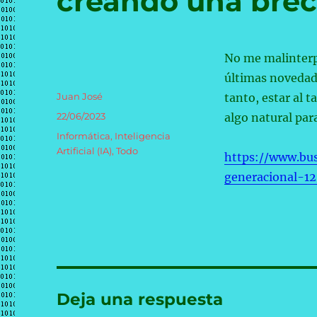
creando una brec
No me malinterpr
últimas novedade
Autor
Juan José
tanto, estar al 
Publicado
22/06/2023
algo natural par
el
Categorías
Informática
,
Inteligencia
Artificial (IA)
,
Todo
https://www.bus
generacional-1
Deja una respuesta