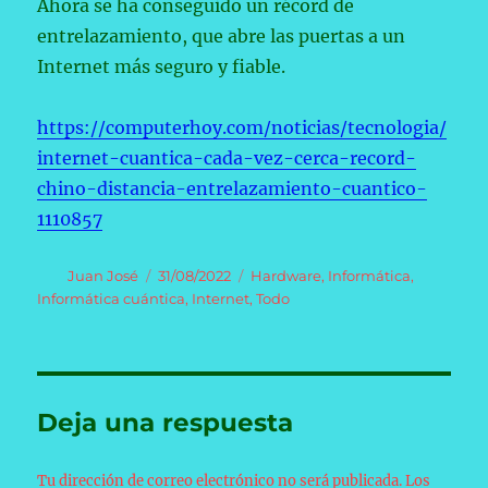
Ahora se ha conseguido un récord de
entrelazamiento, que abre las puertas a un
Internet más seguro y fiable.
https://computerhoy.com/noticias/tecnologia/
internet-cuantica-cada-vez-cerca-record-
chino-distancia-entrelazamiento-cuantico-
1110857
Autor
Publicado
Categorías
Juan José
31/08/2022
Hardware
,
Informática
,
el
Informática cuántica
,
Internet
,
Todo
Deja una respuesta
Tu dirección de correo electrónico no será publicada.
Los