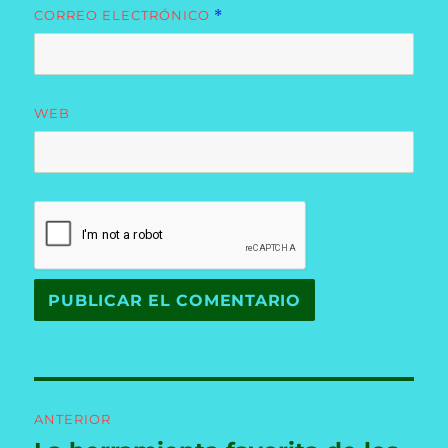
CORREO ELECTRÓNICO
*
WEB
Navegación
ANTERIOR
de