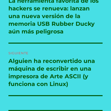
La herramienta favorita de los
Entrada
anterior:
hackers se renueva: lanzan
entradas
una nueva versión de la
memoria USB Rubber Ducky
aún más peligrosa
SIGUIENTE
Alguien ha reconvertido una
Entrada
siguiente:
máquina de escribir en una
impresora de Arte ASCII (y
funciona con Linux)