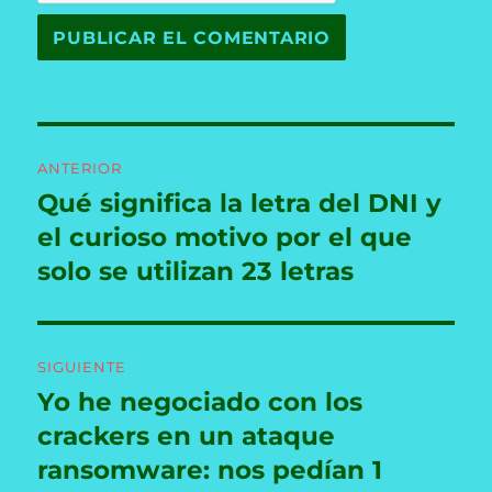
Navegación
ANTERIOR
de
Qué significa la letra del DNI y
Entrada
anterior:
el curioso motivo por el que
entradas
solo se utilizan 23 letras
SIGUIENTE
Yo he negociado con los
Entrada
siguiente:
crackers en un ataque
ransomware: nos pedían 1