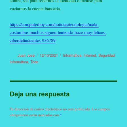
contra, sea para robarnos la identidad o incluso para
vaciarnos la cuenta bancaria.
https://computerhoy.com/noticias/tecnologia/mala-
costumbre-muchos-siguen-teniendo-hace-muy-felices-
ciberdelincuentes-936789
Autor
Publicado
Categorías
Juan José
12/10/2021
Informática
,
Internet
,
Seguridad
el
Informática
,
Todo
Deja una respuesta
Tu dirección de correo electrónico no será publicada.
Los campos
obligatorios están marcados con
*