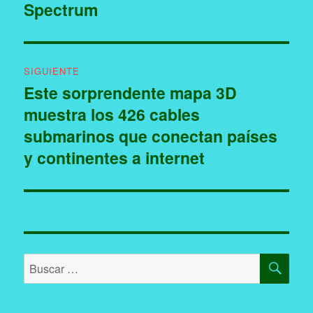
Spectrum
SIGUIENTE
Este sorprendente mapa 3D
Entrada
muestra los 426 cables
siguiente:
submarinos que conectan países
y continentes a internet
BU
Buscar
por: