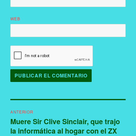
WEB
Navegación
ANTERIOR
de
Muere Sir Clive Sinclair, que trajo
Entrada
la informática al hogar con el ZX
anterior:
entradas