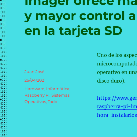
Imager ofrece má
y mayor control a 
en la tarjeta SD
Uno de los aspec
microcomputadora
Autor
Juan José
operativo en una
Publicado
26/04/2021
disco duro).
el
Categorías
Hardware
,
Informática
,
Raspberry Pi
,
Sistemas
https://www.ge
Operativos
,
Todo
raspberry-pi-i
hora-instalarlo