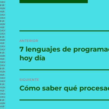
Navegación
ANTERIOR
de
7 lenguajes de programac
Entrada
anterior:
entradas
hoy día
SIGUIENTE
Cómo saber qué procesad
Entrada
siguiente: