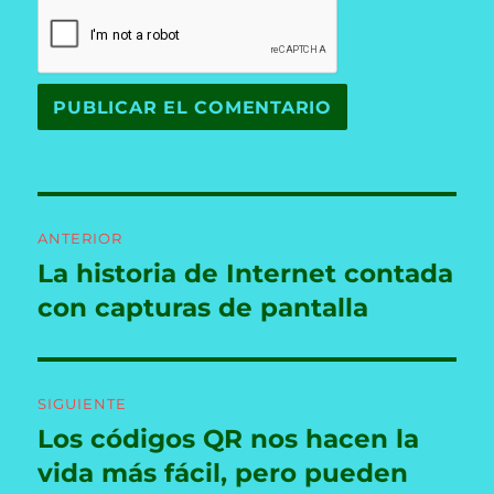
Navegación
ANTERIOR
de
La historia de Internet contada
Entrada
anterior:
con capturas de pantalla
entradas
SIGUIENTE
Los códigos QR nos hacen la
Entrada
siguiente:
vida más fácil, pero pueden