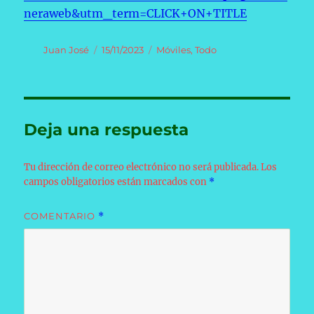
neraweb&utm_term=CLICK+ON+TITLE
Autor
Publicado
Categorías
Juan José
15/11/2023
Móviles
,
Todo
el
Deja una respuesta
Tu dirección de correo electrónico no será publicada.
Los
campos obligatorios están marcados con
*
COMENTARIO
*