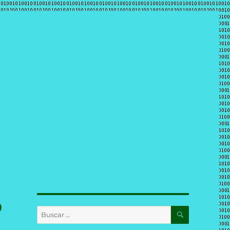
o
BUSCAR
Buscar
por: