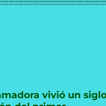
e
madora vivió un sigl