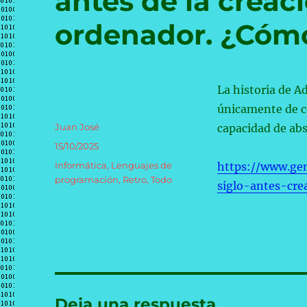
antes de la creac
ordenador. ¿Cómo
La historia de 
únicamente de co
Autor
Juan José
capacidad de abs
Publicado
15/10/2025
el
Categorías
Informática
,
Lenguajes de
https://www.ge
programación
,
Retro
,
Todo
siglo-antes-cr
Deja una respuesta