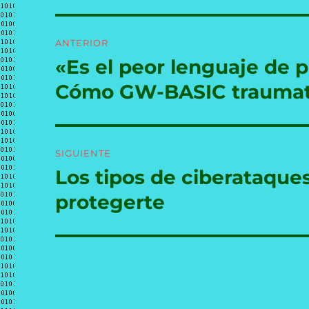
Navegación
ANTERIOR
de
«Es el peor lenguaje de 
Entrada
anterior:
entradas
Cómo GW-BASIC traumati
SIGUIENTE
Los tipos de ciberataqu
Entrada
siguiente:
protegerte