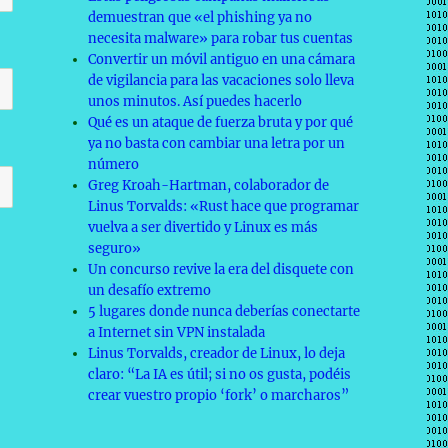
demuestran que «el phishing ya no
necesita malware» para robar tus cuentas
Convertir un móvil antiguo en una cámara
de vigilancia para las vacaciones solo lleva
unos minutos. Así puedes hacerlo
Qué es un ataque de fuerza bruta y por qué
ya no basta con cambiar una letra por un
número
Greg Kroah-Hartman, colaborador de
Linus Torvalds: «Rust hace que programar
vuelva a ser divertido y Linux es más
seguro»
Un concurso revive la era del disquete con
un desafío extremo
5 lugares donde nunca deberías conectarte
a Internet sin VPN instalada
Linus Torvalds, creador de Linux, lo deja
claro: “La IA es útil; si no os gusta, podéis
crear vuestro propio ‘fork’ o marcharos”