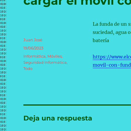
cargar el móvil c
La funda de un s
suciedad, agua o
Autor
Juan José
batería
Publicado
19/06/2023
el
Categorías
Informática
,
Móviles
,
https://www.el
Seguridad Informática
,
movil-con-fund
Todo
Deja una respuesta