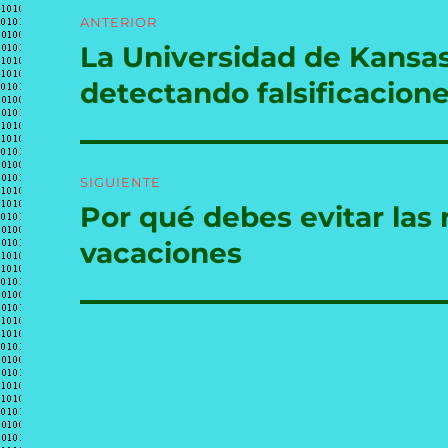
Navegación
ANTERIOR
de
La Universidad de Kansas
Entrada
anterior:
entradas
detectando falsificacion
SIGUIENTE
Por qué debes evitar las 
Entrada
siguiente:
vacaciones