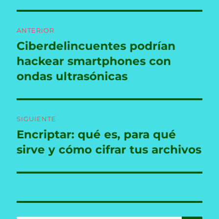
Navegación
ANTERIOR
de
Ciberdelincuentes podrían
Entrada
anterior:
hackear smartphones con
entradas
ondas ultrasónicas
SIGUIENTE
Encriptar: qué es, para qué
Entrada
siguiente:
sirve y cómo cifrar tus archivos