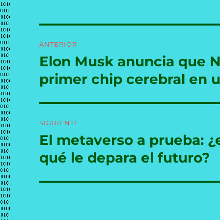
Navegación
ANTERIOR
de
Elon Musk anuncia que N
Entrada
anterior:
entradas
primer chip cerebral en
SIGUIENTE
El metaverso a prueba: ¿
Entrada
siguiente:
qué le depara el futuro?