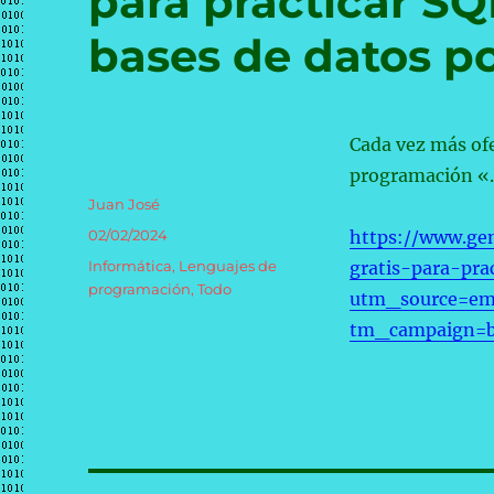
para practicar SQ
bases de datos po
Cada vez más ofe
programación «
Autor
Juan José
Publicado
02/02/2024
https://www.ge
el
Categorías
Informática
,
Lenguajes de
gratis-para-pra
programación
,
Todo
utm_source=em
tm_campaign=