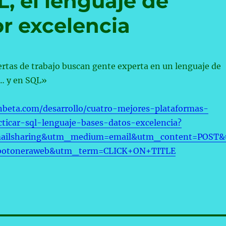
L, el lenguaje de
r excelencia
rtas de trabajo buscan gente experta en un lenguaje de
… y en SQL»
nbeta.com/desarrollo/cuatro-mejores-plataformas-
cticar-sql-lenguaje-bases-datos-excelencia?
ailsharing&utm_medium=email&utm_content=POST&
botoneraweb&utm_term=CLICK+ON+TITLE