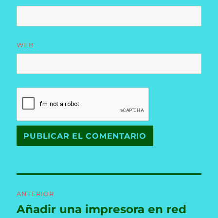
WEB
Navegación
ANTERIOR
de
Añadir una impresora en red
Entrada