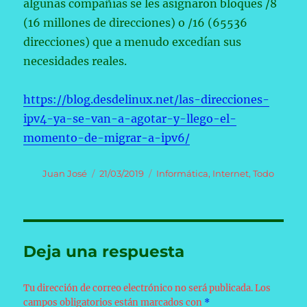
algunas compañías se les asignaron bloques /8
(16 millones de direcciones) o /16 (65536
direcciones) que a menudo excedían sus
necesidades reales.
https://blog.desdelinux.net/las-direcciones-
ipv4-ya-se-van-a-agotar-y-llego-el-
momento-de-migrar-a-ipv6/
Autor
Publicado
Categorías
Juan José
21/03/2019
Informática
,
Internet
,
Todo
el
Deja una respuesta
Tu dirección de correo electrónico no será publicada.
Los
campos obligatorios están marcados con
*