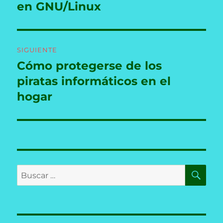
anterior:
en GNU/Linux
entradas
SIGUIENTE
Cómo protegerse de los
Entrada
siguiente:
piratas informáticos en el
hogar
BU
Buscar
por: