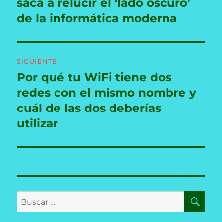
anterior:
saca a relucir el ‘lado oscuro’
entradas
de la informática moderna
SIGUIENTE
Por qué tu WiFi tiene dos
Entrada
siguiente:
redes con el mismo nombre y
cuál de las dos deberías
utilizar
BU
Buscar
por: