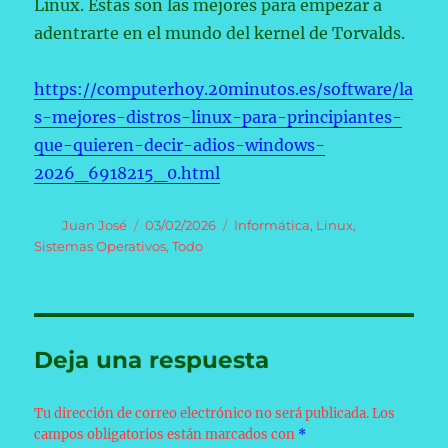
Linux. Estas son las mejores para empezar a
adentrarte en el mundo del kernel de Torvalds.
https://computerhoy.20minutos.es/software/la
s-mejores-distros-linux-para-principiantes-
que-quieren-decir-adios-windows-
2026_6918215_0.html
Autor
Publicado
Categorías
Juan José
03/02/2026
Informática
,
Linux
,
el
Sistemas Operativos
,
Todo
Deja una respuesta
Tu dirección de correo electrónico no será publicada.
Los
campos obligatorios están marcados con
*