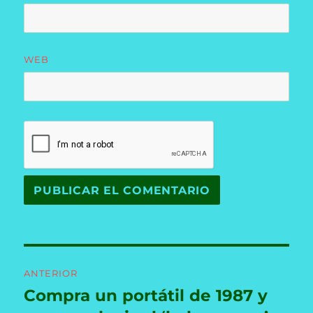
WEB
Navegación
ANTERIOR
de
Compra un portátil de 1987 y
Entrada