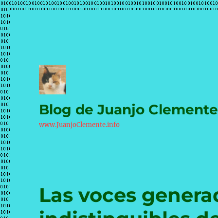
Blog de Juanjo Clement
www.JuanjoClemente.info
Las voces generad