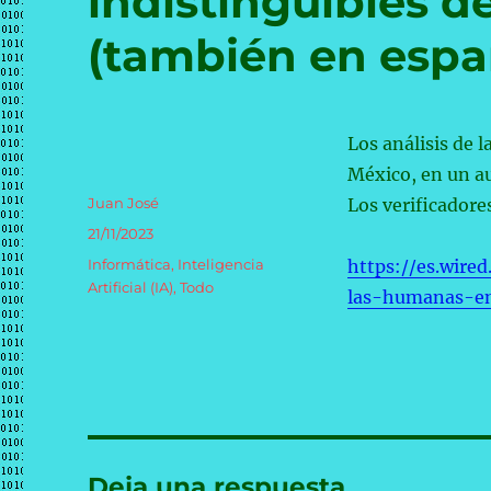
indistinguibles 
(también en espa
Los análisis de 
México, en un au
Autor
Juan José
Los verificadore
Publicado
21/11/2023
el
Categorías
Informática
,
Inteligencia
https://es.wire
Artificial (IA)
,
Todo
las-humanas-e
Deja una respuesta