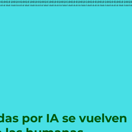
e
as por IA se vuelven