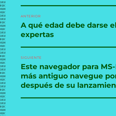
Navegación
ANTERIOR
de
A qué edad debe darse el 
Entrada
anterior:
entradas
expertas
SIGUIENTE
Este navegador para MS
Entrada
siguiente:
más antiguo navegue po
después de su lanzamien