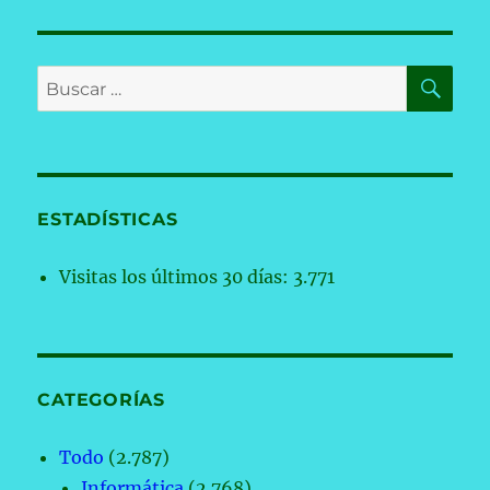
BU
Buscar
por:
ESTADÍSTICAS
Visitas los últimos 30 días:
3.771
CATEGORÍAS
Todo
(2.787)
Informática
(2.768)