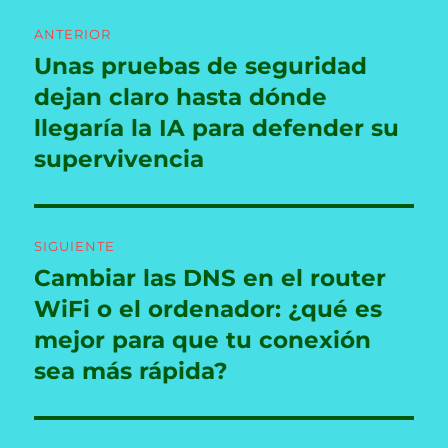
Navegación
ANTERIOR
de
Unas pruebas de seguridad
Entrada
anterior:
dejan claro hasta dónde
entradas
llegaría la IA para defender su
supervivencia
SIGUIENTE
Cambiar las DNS en el router
Entrada
siguiente:
WiFi o el ordenador: ¿qué es
mejor para que tu conexión
sea más rápida?