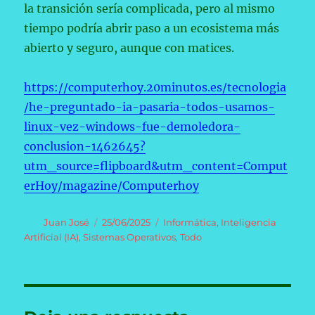
la transición sería complicada, pero al mismo
tiempo podría abrir paso a un ecosistema más
abierto y seguro, aunque con matices.
https://computerhoy.20minutos.es/tecnologia
/he-preguntado-ia-pasaria-todos-usamos-
linux-vez-windows-fue-demoledora-
conclusion-1462645?
utm_source=flipboard&utm_content=Comput
erHoy/magazine/Computerhoy
Autor
Publicado
Categorías
Juan José
25/06/2025
Informática
,
Inteligencia
el
Artificial (IA)
,
Sistemas Operativos
,
Todo