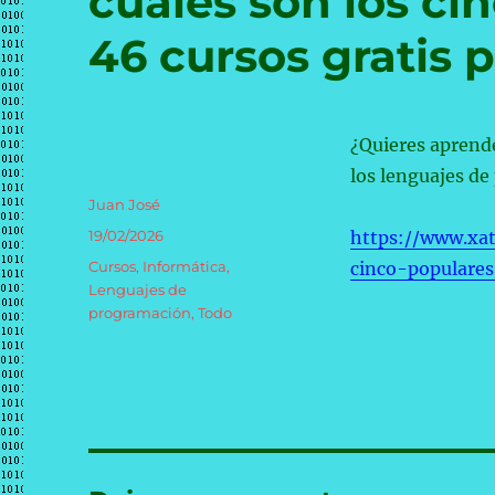
cuáles son los ci
46 cursos gratis 
¿Quieres aprend
los lenguajes de
Autor
Juan José
Publicado
19/02/2026
https://www.xa
el
Categorías
Cursos
,
Informática
,
cinco-populares
Lenguajes de
programación
,
Todo