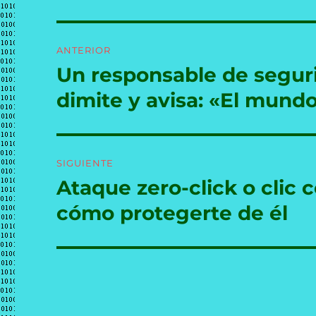
Navegación
ANTERIOR
de
Un responsable de seguri
Entrada
anterior:
entradas
dimite y avisa: «El mundo
SIGUIENTE
Ataque zero-click o clic 
Entrada
siguiente:
cómo protegerte de él