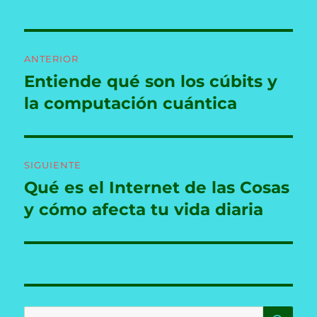
Navegación
ANTERIOR
de
Entiende qué son los cúbits y
Entrada
anterior:
la computación cuántica
entradas
SIGUIENTE
Qué es el Internet de las Cosas
Entrada
siguiente:
y cómo afecta tu vida diaria
BU
Buscar