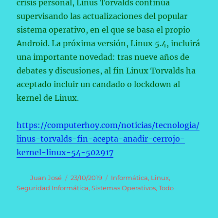
crisis personal, Linus Torvalds continúa
supervisando las actualizaciones del popular
sistema operativo, en el que se basa el propio
Android. La próxima versión, Linux 5.4, incluirá
una importante novedad: tras nueve años de
debates y discusiones, al fin Linux Torvalds ha
aceptado incluir un candado o lockdown al
kernel de Linux.
https://computerhoy.com/noticias/tecnologia/
linus-torvalds-fin-acepta-anadir-cerrojo-
kernel-linux-54-502917
Autor
Publicado
Categorías
Juan José
23/10/2019
Informática
,
Linux
,
el
Seguridad Informática
,
Sistemas Operativos
,
Todo