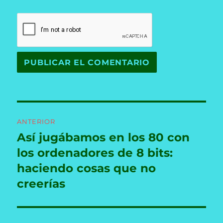
Navegación
ANTERIOR
de
Así jugábamos en los 80 con
Entrada
anterior:
los ordenadores de 8 bits:
entradas
haciendo cosas que no
creerías