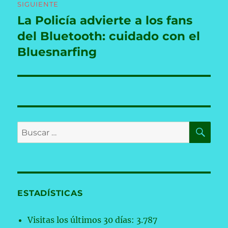
SIGUIENTE
La Policía advierte a los fans
Entrada
siguiente:
del Bluetooth: cuidado con el
Bluesnarfing
BU
Buscar
por:
ESTADÍSTICAS
Visitas los últimos 30 días:
3.787