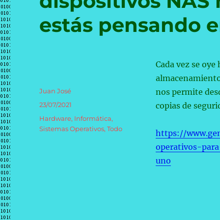
dispositivos NAS m
estás pensando e
Cada vez se oye 
almacenamiento 
Autor
Juan José
nos permite des
Publicado
23/07/2021
copias de seguri
el
Categorías
Hardware
,
Informática
,
Sistemas Operativos
,
Todo
https://www.ge
operativos-para
uno