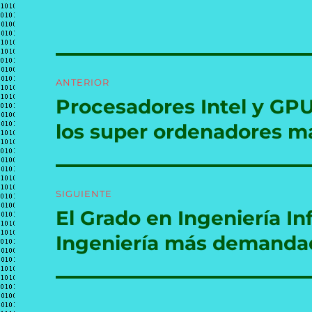
Navegación
ANTERIOR
de
Procesadores Intel y GPU 
Entrada
anterior:
entradas
los super ordenadores m
SIGUIENTE
El Grado en Ingeniería In
Entrada
siguiente:
Ingeniería más demanda