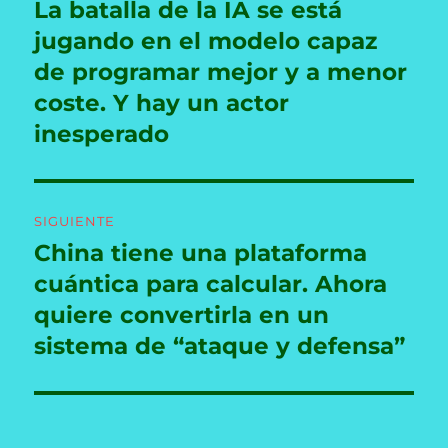
de
La batalla de la IA se está
Entrada
anterior:
jugando en el modelo capaz
entradas
de programar mejor y a menor
coste. Y hay un actor
inesperado
SIGUIENTE
China tiene una plataforma
Entrada
siguiente:
cuántica para calcular. Ahora
quiere convertirla en un
sistema de “ataque y defensa”