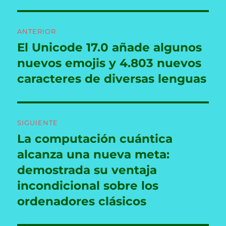
Navegación
ANTERIOR
de
El Unicode 17.0 añade algunos
Entrada
anterior:
nuevos emojis y 4.803 nuevos
entradas
caracteres de diversas lenguas
SIGUIENTE
La computación cuántica
Entrada
siguiente:
alcanza una nueva meta:
demostrada su ventaja
incondicional sobre los
ordenadores clásicos