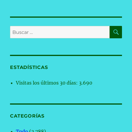
BU
Buscar
por:
ESTADÍSTICAS
Visitas los últimos 30 días:
3.690
CATEGORÍAS
Todo
(2.788)