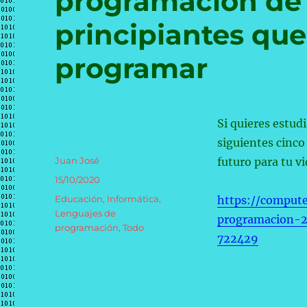
programación de
principiantes qu
programar
Si quieres estud
siguientes cinco
Autor
Juan José
futuro para tu vi
Publicado
15/10/2020
el
Categorías
Educación
,
Informática
,
https://compute
Lenguajes de
programacion-2
programación
,
Todo
722429