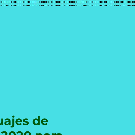
e
uajes de