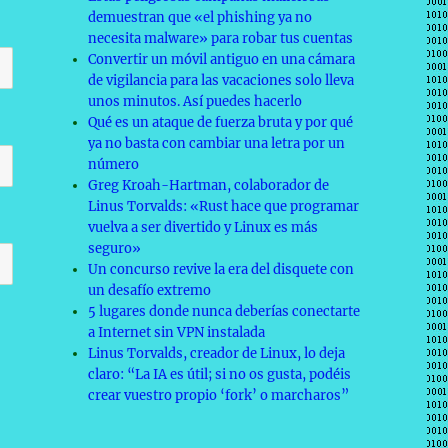
demuestran que «el phishing ya no
necesita malware» para robar tus cuentas
Convertir un móvil antiguo en una cámara
de vigilancia para las vacaciones solo lleva
unos minutos. Así puedes hacerlo
Qué es un ataque de fuerza bruta y por qué
ya no basta con cambiar una letra por un
número
Greg Kroah-Hartman, colaborador de
Linus Torvalds: «Rust hace que programar
vuelva a ser divertido y Linux es más
seguro»
Un concurso revive la era del disquete con
un desafío extremo
5 lugares donde nunca deberías conectarte
a Internet sin VPN instalada
Linus Torvalds, creador de Linux, lo deja
claro: “La IA es útil; si no os gusta, podéis
crear vuestro propio ‘fork’ o marcharos”