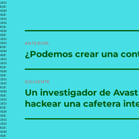
Navegación
ANTERIOR
de
¿Podemos crear una con
Entrada
anterior:
entradas
SIGUIENTE
Un investigador de Avast
Entrada
siguiente:
hackear una cafetera int