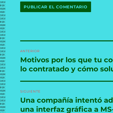
Navegación
ANTERIOR
de
Motivos por los que tu co
Entrada
anterior:
entradas
lo contratado y cómo sol
SIGUIENTE
Una compañía intentó ad
Entrada
siguiente:
una interfaz gráfica a MS