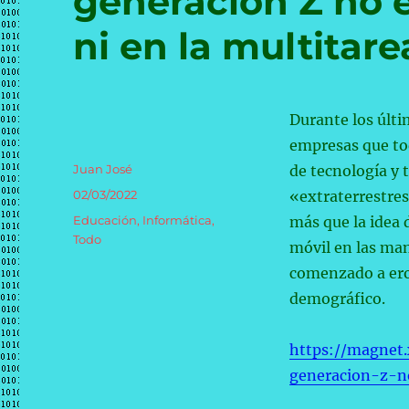
generación Z no 
ni en la multitare
Durante los últ
empresas que to
Autor
Juan José
de tecnología y
Publicado
02/03/2022
«extraterrestre
el
Categorías
Educación
,
Informática
,
más que la idea 
Todo
móvil en las man
comenzado a ero
demográfico.
https://magnet
generacion-z-n