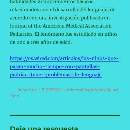
habilidades y conocimientos básicos
relacionados con el desarrollo del lenguaje, de
acuerdo con una investigación publicada en
Journal of the American Medical Association
Pediatrics. El fenómeno fue estudiado en niños
de uno a tres años de edad.
https://es.wired.com/articulos/los-ninos-que-
pasan-mucho-tiempo-con-pantallas-
podrian-tener-problemas-de-lenguaje
Autor
Publicado
Categorías
Juan José
31/03/2024
Informática
,
Móviles
,
Salud
,
el
Todo
Deja una respuesta