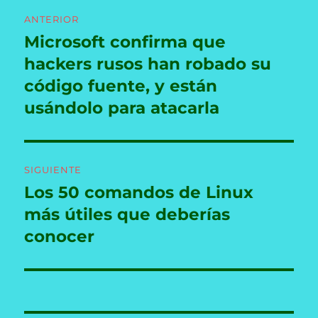
Navegación
ANTERIOR
de
Microsoft confirma que
Entrada
anterior:
hackers rusos han robado su
entradas
código fuente, y están
usándolo para atacarla
SIGUIENTE
Los 50 comandos de Linux
Entrada
siguiente:
más útiles que deberías
conocer