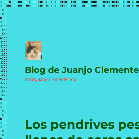
Blog de Juanjo Clement
www.JuanjoClemente.info
Los pendrives p