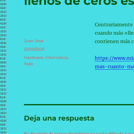
llenos de ceros e
Contrariamente 
cuando más «lle
Autor
Juan José
contienen más c
Publicado
25/05/2023
el
Categorías
Hardware
,
Informática
,
https://www.mic
Todo
mas-cuanto-ma
Deja una respuesta