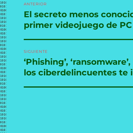
ANTERIOR
de
El secreto menos conocid
Entrada
anterior:
entradas
primer videojuego de PC 
SIGUIENTE
‘Phishing’, ‘ransomware’,
Entrada
siguiente:
los ciberdelincuentes te 