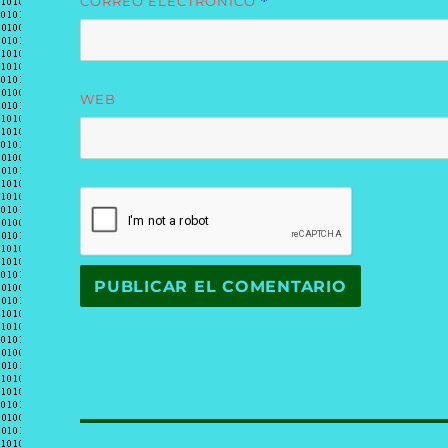
CORREO ELECTRÓNICO
*
WEB
Navegación