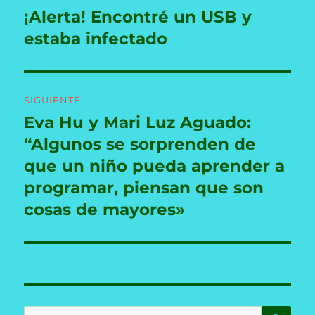
de
¡Alerta! Encontré un USB y
Entrada
anterior:
estaba infectado
entradas
SIGUIENTE
Eva Hu y Mari Luz Aguado:
Entrada
siguiente:
“Algunos se sorprenden de
que un niño pueda aprender a
programar, piensan que son
cosas de mayores»
BU