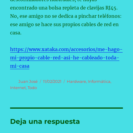
encontrado una bolsa repleta de clavijas RJ45.
No, ese amigo no se dedica a pinchar teléfonos:
ese amigo se hace sus propios cables de red en
casa.
https://www.xataka.com/accesorios/me-hago-
mi-propio-cable-red-asi-he-cableado-toda-
mi-casa
Autor
Publicado
Categorías
Juan José
11/02/2021
Hardware
,
Informática
,
el
Internet
,
Todo
Deja una respuesta