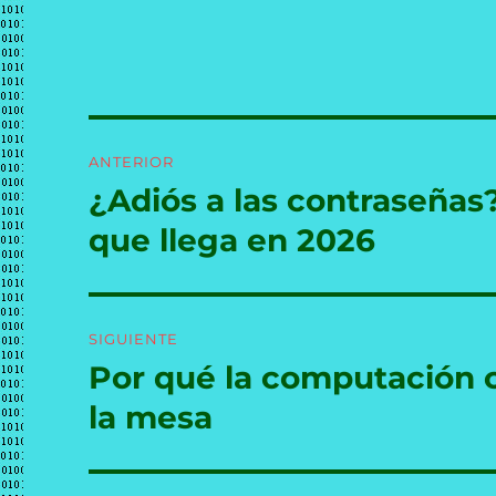
Navegación
ANTERIOR
de
¿Adiós a las contraseñas
Entrada
anterior:
entradas
que llega en 2026
SIGUIENTE
Por qué la computación c
Entrada
siguiente:
la mesa