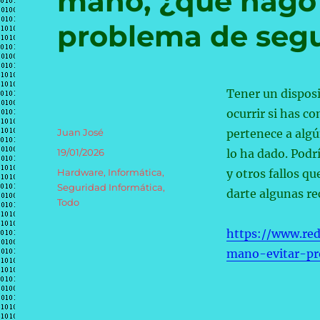
mano, ¿qué hago 
problema de seg
Tener un dispos
ocurrir si has c
Autor
Juan José
pertenece a algú
Publicado
19/01/2026
lo ha dado. Podr
el
Categorías
Hardware
,
Informática
,
y otros fallos q
Seguridad Informática
,
darte algunas r
Todo
https://www.re
mano-evitar-pr