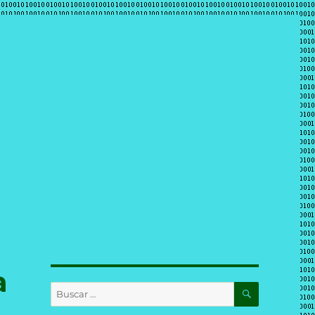
a
BUSCAR
Buscar
por: