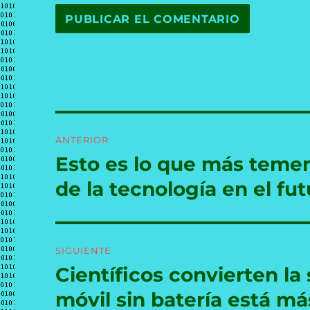
Navegación
ANTERIOR
de
Esto es lo que más temen
Entrada
anterior:
entradas
de la tecnología en el fu
SIGUIENTE
Científicos convierten la 
Entrada
siguiente:
móvil sin batería está má