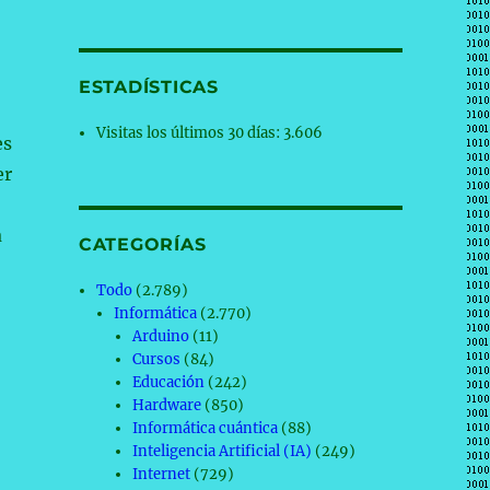
ESTADÍSTICAS
Visitas los últimos 30 días:
3.606
es
er
a
CATEGORÍAS
Todo
(2.789)
Informática
(2.770)
Arduino
(11)
Cursos
(84)
Educación
(242)
Hardware
(850)
Informática cuántica
(88)
Inteligencia Artificial (IA)
(249)
Internet
(729)