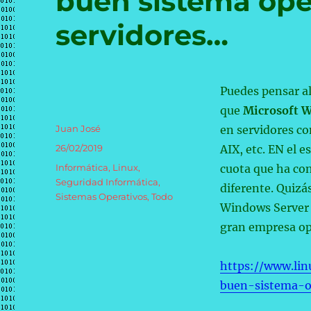
buen sistema ope
servidores…
Puedes pensar al 
que
Microsoft 
Autor
Juan José
en servidores co
Publicado
26/02/2019
AIX, etc. EN el e
el
Categorías
Informática
,
Linux
,
cuota que ha co
Seguridad Informática
,
diferente. Quiz
Sistemas Operativos
,
Todo
Windows Server p
gran empresa opte
https://www.li
buen-sistema-o