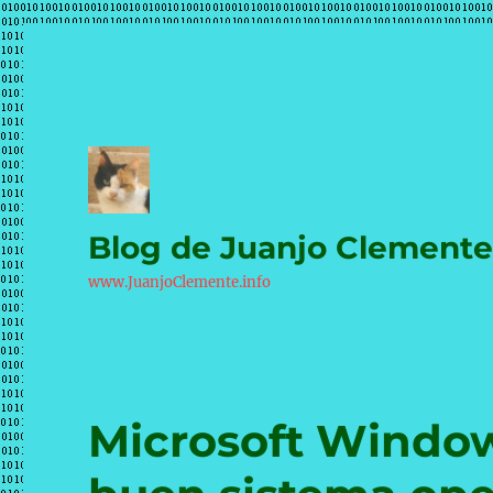
Blog de Juanjo Clement
www.JuanjoClemente.info
Microsoft Window