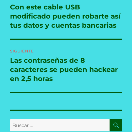
de
Con este cable USB
Entrada
anterior:
modificado pueden robarte así
entradas
tus datos y cuentas bancarias
SIGUIENTE
Las contraseñas de 8
Entrada
siguiente:
caracteres se pueden hackear
en 2,5 horas
BU
Buscar
por: