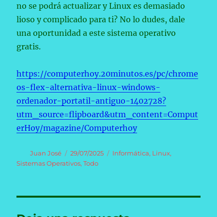
no se podrá actualizar y Linux es demasiado
lioso y complicado para ti? No lo dudes, dale
una oportunidad a este sistema operativo
gratis.
https://computerhoy.20minutos.es/pc/chrome
os-flex-alternativa-linux-windows-
ordenador-portatil-antiguo-1402728?
utm_source=flipboard&utm_content=Comput
erHoy/magazine/Computerhoy
Autor
Publicado
Categorías
Juan José
29/07/2025
Informática
,
Linux
,
el
Sistemas Operativos
,
Todo