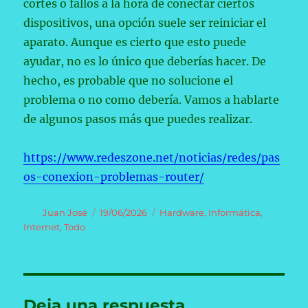
cortes o fallos a la hora de conectar ciertos
dispositivos, una opción suele ser reiniciar el
aparato. Aunque es cierto que esto puede
ayudar, no es lo único que deberías hacer. De
hecho, es probable que no solucione el
problema o no como debería. Vamos a hablarte
de algunos pasos más que puedes realizar.
https://www.redeszone.net/noticias/redes/pas
os-conexion-problemas-router/
Autor
Publicado
Categorías
Juan José
19/06/2026
Hardware
,
Informática
,
el
Internet
,
Todo
Deja una respuesta