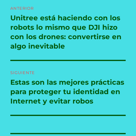
Navegación
ANTERIOR
de
Unitree está haciendo con los
Entrada
anterior:
robots lo mismo que DJI hizo
entradas
con los drones: convertirse en
algo inevitable
SIGUIENTE
Estas son las mejores prácticas
Entrada
siguiente:
para proteger tu identidad en
Internet y evitar robos