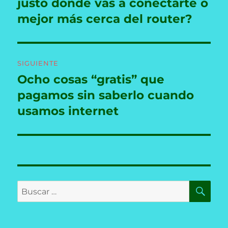
anterior:
justo donde vas a conectarte o
entradas
mejor más cerca del router?
SIGUIENTE
Ocho cosas “gratis” que
Entrada
siguiente:
pagamos sin saberlo cuando
usamos internet
BU
Buscar
por: