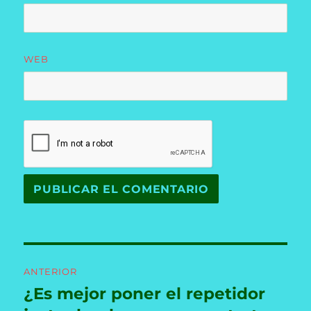
WEB
Navegación
ANTERIOR
de
¿Es mejor poner el repetidor
Entrada