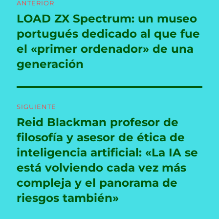
ANTERIOR
de
LOAD ZX Spectrum: un museo
Entrada
anterior:
portugués dedicado al que fue
entradas
el «primer ordenador» de una
generación
SIGUIENTE
Reid Blackman profesor de
Entrada
siguiente:
filosofía y asesor de ética de
inteligencia artificial: «La IA se
está volviendo cada vez más
compleja y el panorama de
riesgos también»