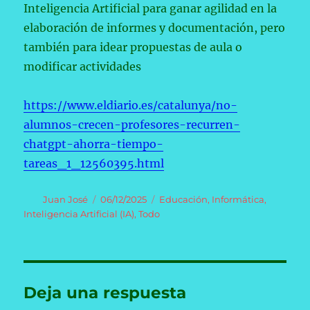
Inteligencia Artificial para ganar agilidad en la
elaboración de informes y documentación, pero
también para idear propuestas de aula o
modificar actividades
https://www.eldiario.es/catalunya/no-
alumnos-crecen-profesores-recurren-
chatgpt-ahorra-tiempo-
tareas_1_12560395.html
Autor
Publicado
Categorías
Juan José
06/12/2025
Educación
,
Informática
,
el
Inteligencia Artificial (IA)
,
Todo
Deja una respuesta