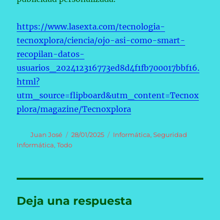
https://www.lasexta.com/tecnologia-
tecnoxplora/ciencia/ojo-asi-como-smart-
recopilan-datos-
usuarios_202412316773ed8d4f1fb700017bbf16.
html?
utm_source=flipboard&utm_content=Tecnox
plora/magazine/Tecnoxplora
Autor
Publicado
Categorías
Juan José
28/01/2025
Informática
,
Seguridad
el
Informática
,
Todo
Deja una respuesta