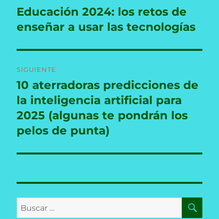
de
Educación 2024: los retos de
Entrada
anterior:
enseñar a usar las tecnologías
entradas
SIGUIENTE
10 aterradoras predicciones de
Entrada
siguiente:
la inteligencia artificial para
2025 (algunas te pondrán los
pelos de punta)
BU
Buscar
por: