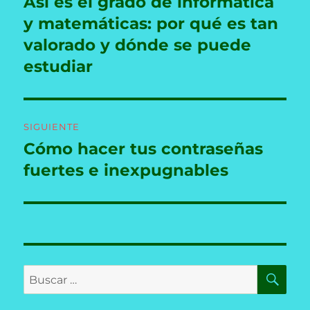
Así es el grado de informática
Entrada
anterior:
y matemáticas: por qué es tan
entradas
valorado y dónde se puede
estudiar
SIGUIENTE
Cómo hacer tus contraseñas
Entrada
siguiente:
fuertes e inexpugnables
BU
Buscar
por: