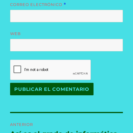
CORREO ELECTRÓNICO
*
WEB
Navegación
ANTERIOR
de