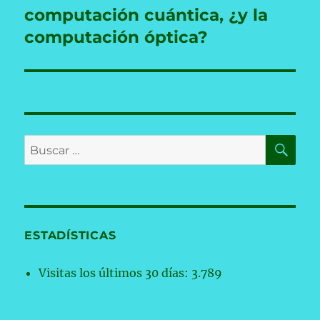
siguiente:
computación cuántica, ¿y la
computación óptica?
BU
Buscar
por:
ESTADÍSTICAS
Visitas los últimos 30 días:
3.789