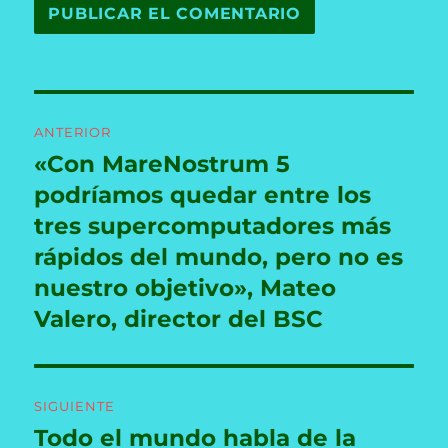
Navegación
ANTERIOR
de
«Con MareNostrum 5
Entrada
anterior:
podríamos quedar entre los
entradas
tres supercomputadores más
rápidos del mundo, pero no es
nuestro objetivo», Mateo
Valero, director del BSC
SIGUIENTE
Todo el mundo habla de la
Entrada