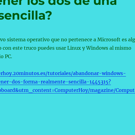
ener los dos de una
sencilla?
vo sistema operativo que no pertenece a Microsoft es al
o con este truco puedes usar Linux y Windows al mismo
o PC.
erhoy.20minutos.es/tutoriales/abandonar-windows-
ener-dos-forma-realmente-sencilla-1445315?
ipboard&utm_content=ComputerHoy/magazine/Comput