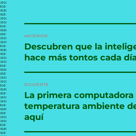
Navegación
ANTERIOR
de
Descubren que la intelige
Entrada
anterior:
entradas
hace más tontos cada dí
SIGUIENTE
La primera computadora 
Entrada
siguiente:
temperatura ambiente de 
aquí