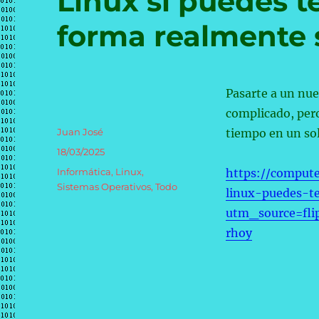
Linux si puedes t
forma realmente 
Pasarte a un nue
complicado, per
Autor
Juan José
tiempo en un sol
Publicado
18/03/2025
el
Categorías
Informática
,
Linux
,
https://comput
Sistemas Operativos
,
Todo
linux-puedes-t
utm_source=fl
rhoy