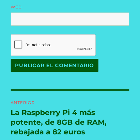
WEB
Navegación
ANTERIOR
de
La Raspberry Pi 4 más
Entrada
anterior:
potente, de 8GB de RAM,
entradas
rebajada a 82 euros