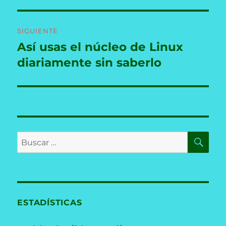
SIGUIENTE
Así usas el núcleo de Linux
Entrada
siguiente:
diariamente sin saberlo
BU
Buscar
por:
ESTADÍSTICAS