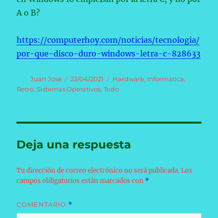
A o B?
https://computerhoy.com/noticias/tecnologia/
por-que-disco-duro-windows-letra-c-828633
Autor
Publicado
Categorías
Juan José
22/04/2021
Hardware
,
Informática
,
el
Retro
,
Sistemas Operativos
,
Todo
Deja una respuesta
Tu dirección de correo electrónico no será publicada.
Los
campos obligatorios están marcados con
*
COMENTARIO
*