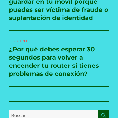
anterior:
guardar en tu móvil porque
entradas
puedes ser víctima de fraude o
suplantación de identidad
SIGUIENTE
¿Por qué debes esperar 30
Entrada
siguiente:
segundos para volver a
encender tu router si tienes
problemas de conexión?
BU
Buscar