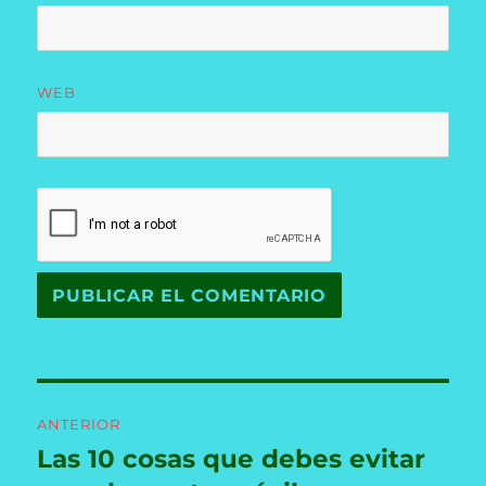
WEB
Navegación
ANTERIOR
de
Las 10 cosas que debes evitar
Entrada