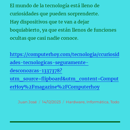
El mundo de la tecnología está lleno de
curiosidades que pueden sorprenderte.
Hay dispositivos que te van a dejar
boquiabierto, ya que están llenos de funciones
ocultas que casi nadie conoce.
https://computerhoy.com/tecnologia/ccuriosid
ades-tecnologicas-seguramente-
desconozcas-1337378?
utm_source=flipboard&utm_content=Comput
erHoy%2Fmagazine%2FComputerhoy
Autor
Publicado
Categorías
Juan José
14/12/2023
Hardware
,
Informática
,
Todo
el