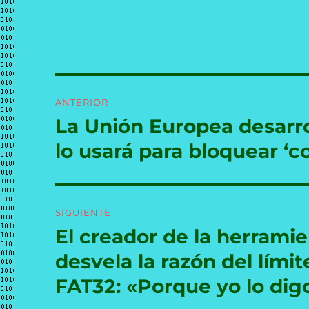
Navegación
ANTERIOR
de
La Unión Europea desarro
Entrada
anterior:
entradas
lo usará para bloquear ‘co
SIGUIENTE
El creador de la herram
Entrada
siguiente:
desvela la razón del lími
FAT32: «Porque yo lo dig