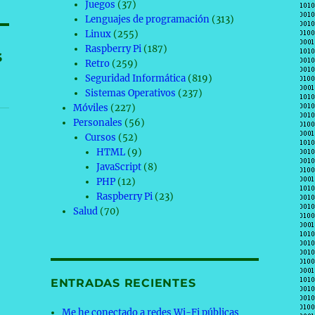
Juegos
(37)
Lenguajes de programación
(313)
Linux
(255)
Raspberry Pi
(187)
s
Retro
(259)
Seguridad Informática
(819)
Sistemas Operativos
(237)
Móviles
(227)
Personales
(56)
Cursos
(52)
HTML
(9)
JavaScript
(8)
PHP
(12)
Raspberry Pi
(23)
Salud
(70)
ENTRADAS RECIENTES
Me he conectado a redes Wi-Fi públicas