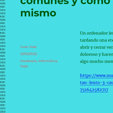
comunes y cómo s
mismo
Un ordenador len
tardando una et
Autor
Juan José
abrir y cerrar v
Publicado
12/02/2022
doloroso y hacer
el
Categorías
Hardware
,
Informática
,
algo mucho meno
Todo
https://www.muy
tan-lento-3-ca
751642582717