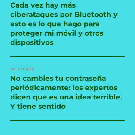
de
Cada vez hay más
Entrada
anterior:
ciberataques por Bluetooth y
entradas
esto es lo que hago para
proteger mi móvil y otros
dispositivos
SIGUIENTE
No cambies tu contraseña
Entrada
siguiente:
periódicamente: los expertos
dicen que es una idea terrible.
Y tiene sentido