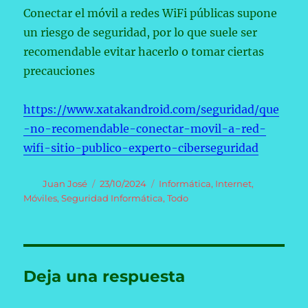
Conectar el móvil a redes WiFi públicas supone
un riesgo de seguridad, por lo que suele ser
recomendable evitar hacerlo o tomar ciertas
precauciones
https://www.xatakandroid.com/seguridad/que
-no-recomendable-conectar-movil-a-red-
wifi-sitio-publico-experto-ciberseguridad
Autor
Publicado
Categorías
Juan José
23/10/2024
Informática
,
Internet
,
el
Móviles
,
Seguridad Informática
,
Todo
Deja una respuesta