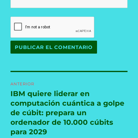
Navegación
ANTERIOR
de
IBM quiere liderar en
Entrada
anterior:
computación cuántica a golpe
entradas
de cúbit: prepara un
ordenador de 10.000 cúbits
para 2029