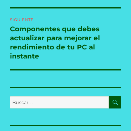
SIGUIENTE
Componentes que debes
Entrada
siguiente:
actualizar para mejorar el
rendimiento de tu PC al
instante
BU
Buscar
por: