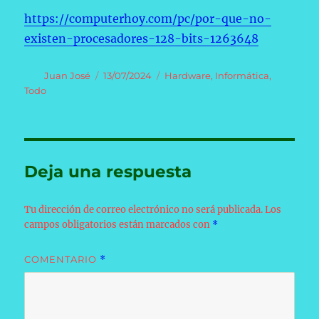
https://computerhoy.com/pc/por-que-no-
existen-procesadores-128-bits-1263648
Autor
Publicado
Categorías
Juan José
13/07/2024
Hardware
,
Informática
,
el
Todo
Deja una respuesta
Tu dirección de correo electrónico no será publicada.
Los
campos obligatorios están marcados con
*
COMENTARIO
*