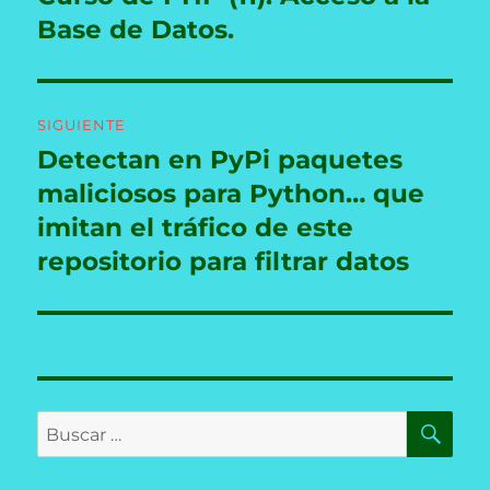
anterior:
Base de Datos.
entradas
SIGUIENTE
Detectan en PyPi paquetes
Entrada
siguiente:
maliciosos para Python… que
imitan el tráfico de este
repositorio para filtrar datos
BU
Buscar
por: