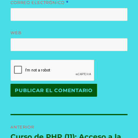
CORREO ELECTRÓNICO
*
WEB
Navegación
ANTERIOR
de
Curso de PHP (11): Acceso a la
Entrada