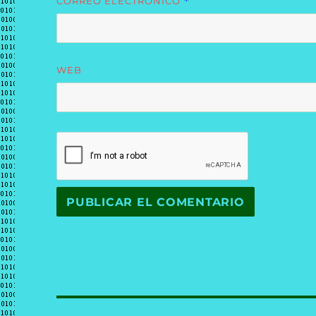
CORREO ELECTRÓNICO
*
WEB
Navegación