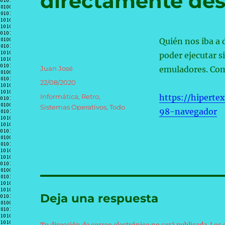
directamente de
Quién nos iba a 
poder ejecutar s
Autor
Juan José
emuladores. Com
Publicado
22/08/2020
el
Categorías
Informática
,
Retro
,
https://hipert
Sistemas Operativos
,
Todo
98-navegador
Deja una respuesta