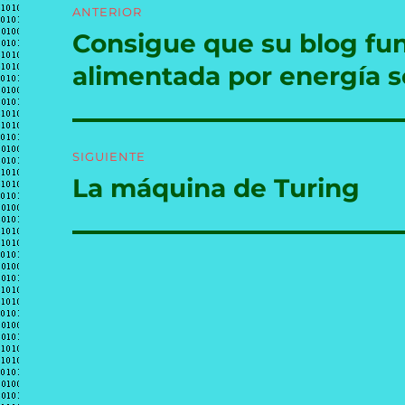
ANTERIOR
de
Consigue que su blog fu
Entrada
anterior:
entradas
alimentada por energía s
SIGUIENTE
La máquina de Turing
Entrada
siguiente: