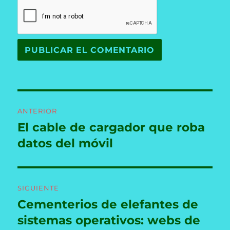
Navegación
ANTERIOR
de
El cable de cargador que roba
Entrada
anterior:
datos del móvil
entradas
SIGUIENTE
Cementerios de elefantes de
Entrada
siguiente:
sistemas operativos: webs de