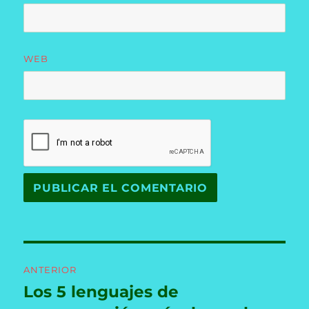
WEB
Navegación
ANTERIOR
de
Los 5 lenguajes de
Entrada