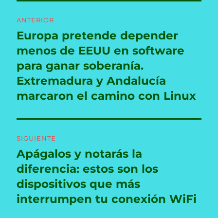
Navegación
ANTERIOR
de
Europa pretende depender
Entrada
anterior:
menos de EEUU en software
entradas
para ganar soberanía.
Extremadura y Andalucía
marcaron el camino con Linux
SIGUIENTE
Apágalos y notarás la
Entrada
siguiente:
diferencia: estos son los
dispositivos que más
interrumpen tu conexión WiFi