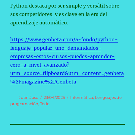
Python destaca por ser simple y versátil sobre
sus competidores, y es clave en la era del
aprendizaje automático.
https://www.genbeta.com/a-fondo/python-
lenguaje-popular-uno-demandados-
empresas-estos-cursos-puedes-aprender-
cero-a-nivel-avanzado?
utm_source=flipboard&utm_content=genbeta
%2Fmagazine%2FGenbeta
Autor
Publicado
Categorías
Juan José
23/04/2025
Informática
,
Lenguajes de
el
programación
,
Todo