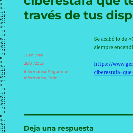
ciberestafa que t
través de tus dis
Se acabó lo de «
siempre encendi
Autor
Juan José
Publicado
26/01/2025
https://www.ge
el
Categorías
Informática
,
Seguridad
ciberestafa-que
Informática
,
Todo
Deja una respuesta