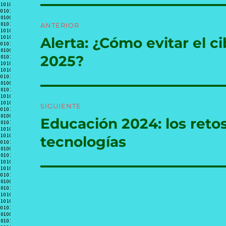
Navegación
ANTERIOR
de
Alerta: ¿Cómo evitar el c
Entrada
anterior:
entradas
2025?
SIGUIENTE
Educación 2024: los retos
Entrada
siguiente:
tecnologías