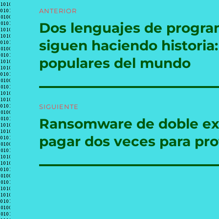
Navegación
ANTERIOR
de
Dos lenguajes de progra
Entrada
anterior:
entradas
siguen haciendo historia:
populares del mundo
SIGUIENTE
Ransomware de doble ext
Entrada
siguiente:
pagar dos veces para pro