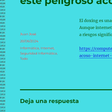
este peligroso ac
El doxing es una
Aunque internet
Autor
Juan José
a riesgos signifi
Publicado
20/06/2024
el
Categorías
Informática
,
Internet
,
https://comput
Seguridad Informática
,
acoso-internet
Todo
Deja una respuesta